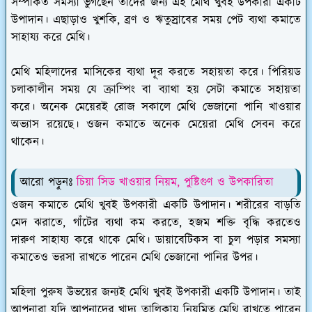
সম্পর্কিত সমস্যা ভুগছেন তাদের জন্য এই মেথি খুবই উপকারী একটি
উপাদান। এছাড়াও খুশকি, ব্রণ ও ঋতুস্রাবের সময় পেট ব্যথা কমাতে
সাহায্য করে মেথি।
মেথি মহিলাদের মাসিকের ব্যথা দূর করতে সহায়তা করে। পিরিয়ড
চলাকালীন সময় যে ক্রাম্পিং বা ব্যাথা হয় সেটা কমাতে সহায়তা
করে। অনেক মেয়েরই রোজ সকালে মেথি ভেজানো পানি খাওয়ার
অভ্যাস রয়েছে। ওজন কমাতে অনেক মেয়েরা মেথি সেবন করে
থাকেন।
আরো পড়ুনঃ
চিয়া সিড খাওয়ার নিয়ম, পুষ্টিগুণ ও উপকারিতা
ওজন কমাতে মেথি খুবই উপকারী একটি উপাদান। শরীরের বাড়তি
মেদ ঝরাতে, গাঁটের ব্যথা কম করতে, হজম শক্তি বৃদ্ধি করতেও
দারুণ সাহায্য করে থাকে মেথি। ডায়াবেটিকস বা চুল পড়ার সমস্যা
কমাতেও ভরসা রাখতে পারেন মেথি ভেজানো পানির উপর।
মহিলা পুরুষ উভয়ের জন্যই মেথি খুবই উপকারী একটি উপাদান। তাই
আপনারা যদি আপনাদের খাদ্য তালিকায় নিয়মিত মেথি রাখতে পারেন