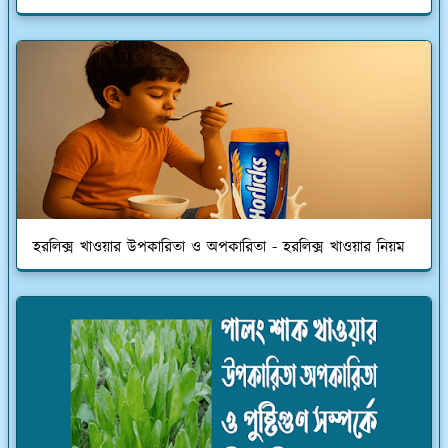
হরলিক্স খাওয়ার উপকারিতা ও অপকারিতা - হরলিক্স খাওয়ার নিয়ম