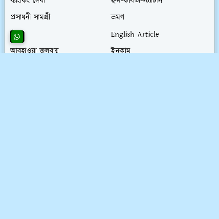
ব্যাংকিং সেবা
ছন্দ-কবিতা-স্ট্যাটাস
প্রসাধনী সামগ্রী
ভ্রমণ
শিক্ষা
English Article
আবহাওয়া জলবায়ু
ইনকাম
প্রাণী ও কীটপতঙ্গ
সর্বশেষ প্রকাশিত পোস্ট সমূহ
ইংরেজি নববর্ষ ২০২৬ ॥ ইংরেজি নববর্ষ নিয়ে উক্তি
2025/12/10
নতুন জন্ম নিবন্ধন আবেদন ও অনলাইনে জন্ম নিবন্ধন
আবেদন করার নিয়ম
2025/12/2